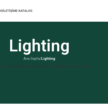
OG
İLETIŞIM
E-KATALOG
Lighting
Ana Sayfa
/
Lighting
ACCESSORIES
DECOR
FURNITURE
KITCHEN
LIGHTING