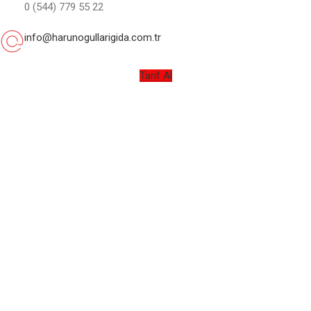
0 (544) 779 55 22
info@harunogullarigida.com.tr
Tarif Al