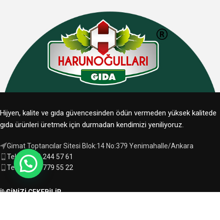
Hijyen, kalite ve gıda güvencesinden ödün vermeden yüksek kalitede
gıda ürünleri üretmek için durmadan kendimizi yeniliyoruz.
Gimat Toptancılar Sitesi Blok:14 No:379 Yenimahalle/Ankara
Tel: 0 (312) 244 57 61
Tel: 0 (544) 779 55 22
İLGINIZI ÇEKEBILIR
KURUMSAL