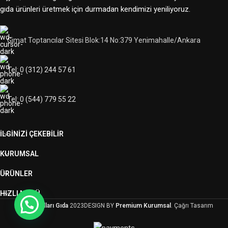
gıda ürünleri üretmek için durmadan kendimizi yeniliyoruz.
Gimat Toptancılar Sitesi Blok:14 No:379 Yenimahalle/Ankara
Tel: 0 (312) 244 57 61
Tel: 0 (544) 779 55 22
İLGINIZI ÇEKEBILIR
KURUMSAL
ÜRÜNLER
HIZLI MENÜ
Harunoğulları Gıda
2023DESIGN BY
Premium Kurumsal
. Çağrı Tasarım