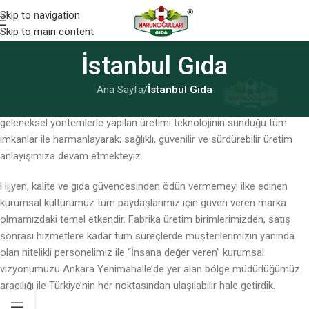
Skip to navigation
Skip to main content
İstanbul Gıda
Ana Sayfa
/
İstanbul Gıda
1993 Yılında Trabzon’da üretime başladığımız günden bu yana
geleneksel yöntemlerle yapılan üretimi teknolojinin sunduğu tüm
imkanlar ile harmanlayarak; sağlıklı, güvenilir ve sürdürebilir üretim
anlayışımıza devam etmekteyiz.
Hijyen, kalite ve gıda güvencesinden ödün vermemeyi ilke edinen
kurumsal kültürümüz tüm paydaşlarımız için güven veren marka
olmamızdaki temel etkendir. Fabrika üretim birimlerimizden, satış
sonrası hizmetlere kadar tüm süreçlerde müşterilerimizin yanında
olan nitelikli personelimiz ile “İnsana değer veren” kurumsal
vizyonumuzu Ankara Yenimahalle’de yer alan bölge müdürlüğümüz
aracılığı ile Türkiye’nin her noktasından ulaşılabilir hale getirdik.